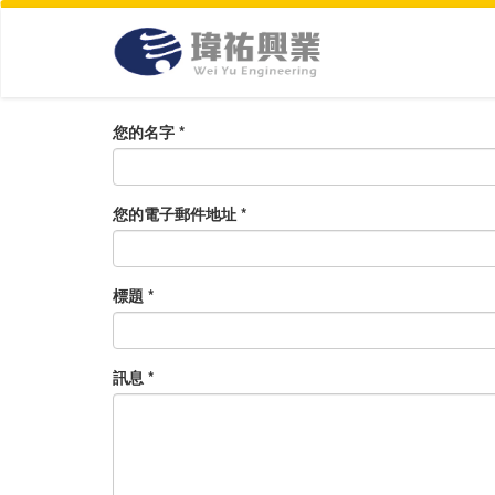
移
至
主
內
容
您的名字
*
您的電子郵件地址
*
標題
*
訊息
*